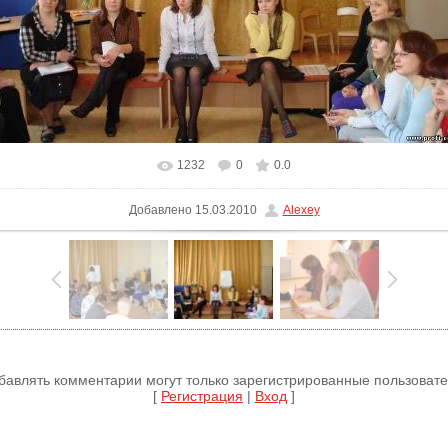
1232
0
0.0
В реальном размере
1000x750
/ 66.6Kb
Добавлено
15.03.2010
Alexey
бавлять комментарии могут только зарегистрированные пользовате
[
Регистрация
|
Вход
]