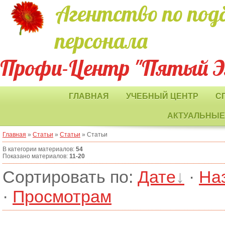
Агентство по под
персонала
Профи-Центр "Пятый 
ГЛАВНАЯ
УЧЕБНЫЙ ЦЕНТР
С
АКТУАЛЬНЫЕ
Главная
»
Статьи
»
Статьи
» Статьи
В категории материалов
:
54
Показано материалов
:
11-20
Сортировать по
:
Дате
·
На
·
Просмотрам