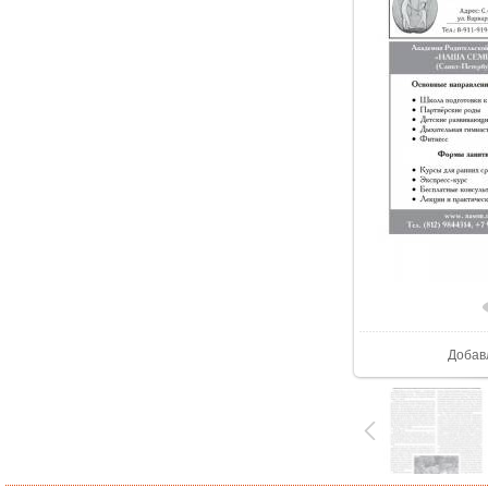
В реал
Добав