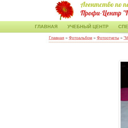
Агентство по п
Профи-Центр "
ГЛАВНАЯ
УЧЕБНЫЙ ЦЕНТР
СП
Главная
»
Фотоальбом
»
Фотоотчеты
»
"М