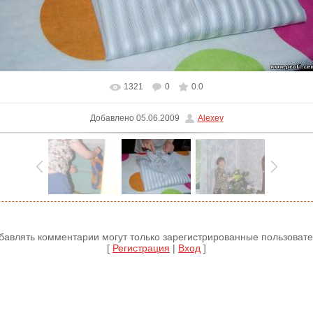
1321
0
0.0
В реальном размере
775x519
/ 82.5Kb
Добавлено
05.06.2009
Alexey
бавлять комментарии могут только зарегистрированные пользовате
[
Регистрация
|
Вход
]