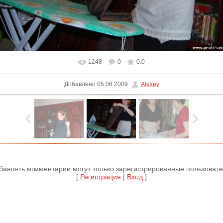
1248
0
0.0
В реальном размере
775x519
/ 84.6Kb
Добавлено
05.06.2009
Alexey
бавлять комментарии могут только зарегистрированные пользовате
[
Регистрация
|
Вход
]