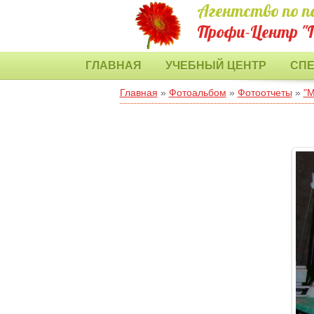
Агентство по п
Профи-Центр "
ГЛАВНАЯ
УЧЕБНЫЙ ЦЕНТР
СП
Главная
»
Фотоальбом
»
Фотоотчеты
»
"М