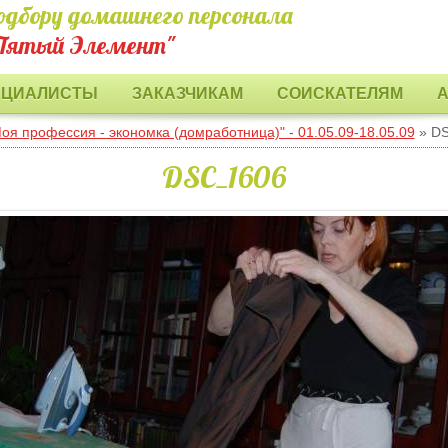
одбору домашнего персонала
Пятый Элемент"
ЕЦИАЛИСТЫ
ЗАКАЗЧИКАМ
СОИСКАТЕЛЯМ
оя профессия - экономка (домработница)" - 01.05.09-18.05.09
» D
DSC_1606