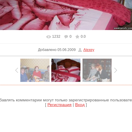
1232
0
0.0
В реальном размере
775x519
/ 97.0Kb
Добавлено
05.06.2009
Alexey
бавлять комментарии могут только зарегистрированные пользовате
[
Регистрация
|
Вход
]