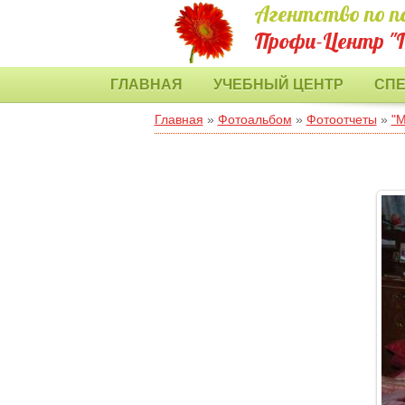
Агентство по п
Профи-Центр "
ГЛАВНАЯ
УЧЕБНЫЙ ЦЕНТР
СП
Главная
»
Фотоальбом
»
Фотоотчеты
»
"М