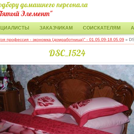
одбору домашнего персонала
Пятый Элемент"
ЕЦИАЛИСТЫ
ЗАКАЗЧИКАМ
СОИСКАТЕЛЯМ
оя профессия - экономка (домработница)" - 01.05.09-18.05.09
» D
DSC_1524