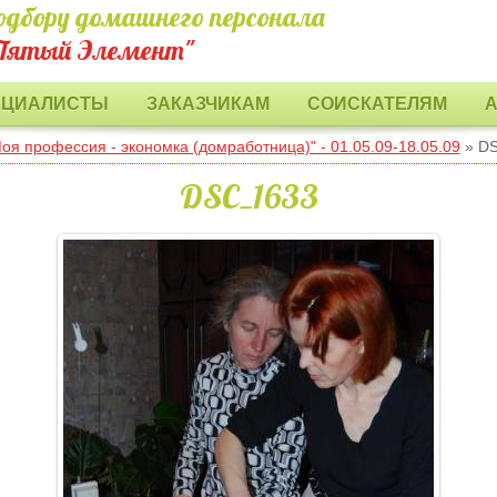
одбору домашнего персонала
Пятый Элемент"
ЕЦИАЛИСТЫ
ЗАКАЗЧИКАМ
СОИСКАТЕЛЯМ
оя профессия - экономка (домработница)" - 01.05.09-18.05.09
» D
DSC_1633