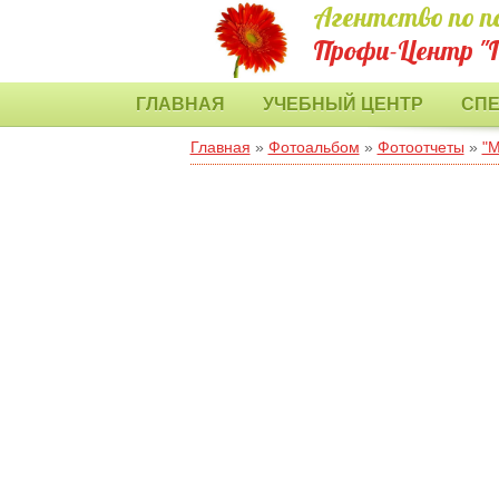
Агентство по п
Профи-Центр "
ГЛАВНАЯ
УЧЕБНЫЙ ЦЕНТР
СП
Главная
»
Фотоальбом
»
Фотоотчеты
»
"М