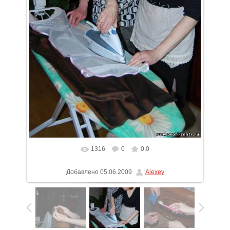
1316
0
0.0
В реальном размере
519x775
/ 98.1Kb
Добавлено
05.06.2009
Alexey