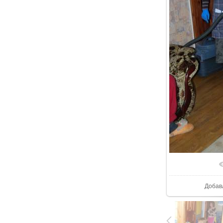
В реа
Добав