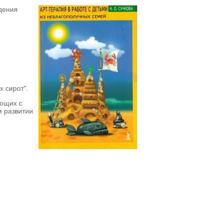
дения
 сирот".
ающих с
м развитии