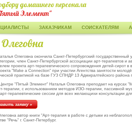
одбору домашнего персонала
Пятый Элемент"
ЕЦИАЛИСТЫ
ЗАКАЗЧИКАМ
СОИСКАТЕЛЯМ
 Олеговна
аталья Олеговна окончила Санкт-Петербургский государственный ун
тегории, член Санкт-Петербургской ассоциации арт-терапевтов и а
елем проекта арт-терапевтического сопровождения детей-сирот в воз
оекта "Make a Connection" при участии Агентства занятости молодё
ческой практикой на базе ГУЗ СПНДР 13 Адмиралтейского района г
ентре "Пятый Элемент" Наталья Олеговна преподает на курсах "
т-терапии, с использованием методов ИЗО-терапии, пассивной муз
арт-терапевтические сессии для всех желающихи консультации дл
авить заявку »
леговна автор книги "Арт-терапия в работе с детьми из неблагопо
ве "Речь" г. Санкт-Петербург.