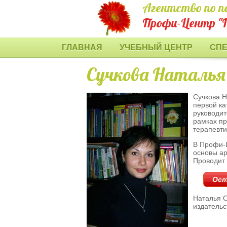
Агентство по п
Профи-Центр "
ГЛАВНАЯ
УЧЕБНЫЙ ЦЕНТР
СП
Сучкова Наталья
Сучкова Н
первой ка
руководит
рамках пр
терапевти
В Профи-Ц
основы ар
Проводит 
Ост
Наталья О
издательст